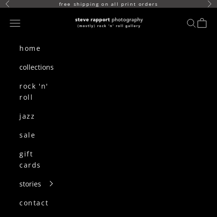
skip to content
free shipping on all print orders
Previous
Ne
(mostly) rock n roll gallery
Navigation menu
search
cart
home
collections
rock 'n'
roll
jazz
sale
gift
cards
stories
contact