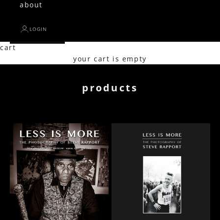
about
LOGIN
cart
your cart is empty
products